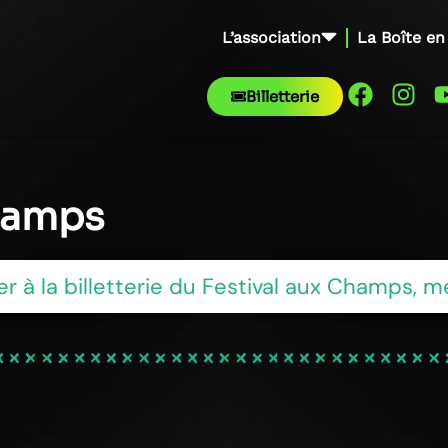
L’association
La Boîte en
Billetterie
Champs
er à la billetterie du Festival aux Champs, 