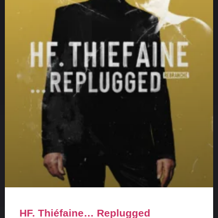
HF. Thiéfaine… Replugged