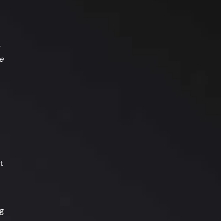
e
t
ng