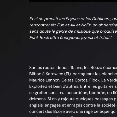
Et si on prenait les Pogues et les Dubliners, qu
rencontrer No Fun at All et NoFx, on obtiendr
sans doute le genre de musique que produisen
Punk Rock ultra énergique, joyeux et tribal !
Sur les routes depuis 15 ans, les Booze écume
Bilbao à Katowice (Pl), partageant les planc
Maurice Lennon, Celtas Cortos, Flook, La Varda
Exploited et bien d’autres. Entre les guitares
se greffer sans mal accordéon, bodhràn, ou f
dolmens. Si on y rajoute quelques passages p
anglais, engagés et enragés contre la société
concert des Booze avec une rage celtique qui e