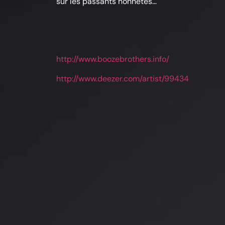
sur les passants honnêtes…
http://www.boozebrothers.info/
http://www.deezer.com/artist/99434