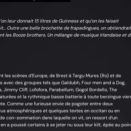
’on leur donnait 15 litres de Guinness et qu’on les faisait
ait… Outre une belle brochette de frapadingues, on obtiendrait
t les Booze brothers. Un mélange de musique Irlandaise et d
nt les scènes d’Europe, de Brest à Targu Mures (Ro) et de
hes avec des groupes tels que Galdubh, Four men and a Dog,
, Jimmy Cliff, Lofofora, Parabellum, Gogol Bordello, The
 saturées et la rythmique basse batterie à toute berzingue vien
lûte. Comme une furieuse envie de pogoter entre deux
lus atmosphériques et quelques textes en occitan ou en
 de con-sommation dans laquelle on vit, on ressort d’un
n a poussé certains à se jeter nu sous leur kilt, épée au poi