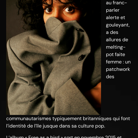
au franc-
parler
alerte et
gouleyant,
a des
allures de
melting-
pot faite
femme : un
patchwork
des
communautarismes typiquement britanniques qui font
l’identité de l’île jusque dans sa culture pop.
L’album « Free as a bird » sort en novembre 2015 et