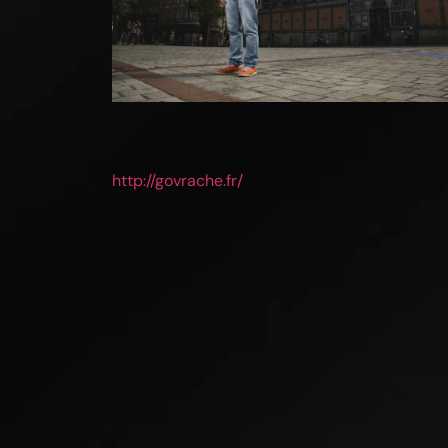
http://govrache.fr/