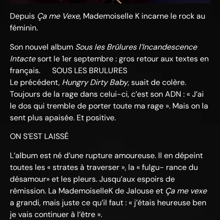
Depuis
Ça me Vexe
, Mademoiselle K incarne le rock au
féminin.
Son nouvel album
Sous les Brûlures l’Incandescence
Intacte
sort le 1er septembre : gros retour aux textes en
français. SOUS LES BRULURES
Le précédent,
Hungry Dirty Baby
, suait de colère.
Toujours de la rage dans celui-ci, c’est son ADN : « J’ai
le dos qui tremble de porter toute ma rage ». Mais on la
sent plus apaisée. Et positive.
ON S’EST LAISSÉ
L’album est né d’une rupture amoureuse. Il en dépeint
toutes les « strates à traverser », la « fulgu- rance du
désamour» et les pleurs. Jusqu’aux espoirs de
rémission. La MademoiselleK de Jalouse et
Ça me vexe
a grandi, mais juste ce qu’il faut : « j’étais heureuse ben
je vais continuer à l’être ».