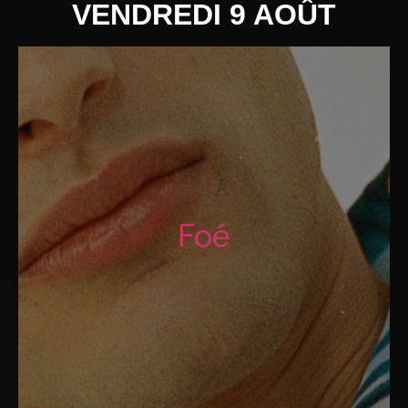
VENDREDI 9 AOÛT
Foé