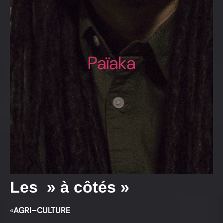
Païaka
Les » à côtés »
«
AGRI–CULTURE