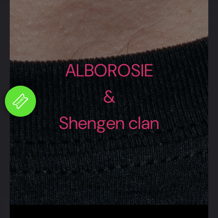
ALBOROSIE
&
Shengen clan