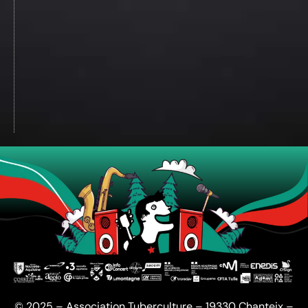
© 2025 – Association Tuberculture – 19330 Chanteix –