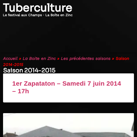
Tuberculture
Le festival aux Champs · La Boîte en Zinc
Accueil
»
La Boite en Zinc
»
Les précédentes saisons
»
Saison
2014-2015
Saison 2014-2015
1er Zapataton – Samedi 7 juin 2014
– 17h