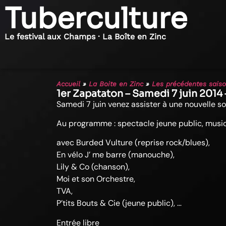
Tuberculture
Le festival aux Champs · La Boîte en Zinc
Accueil
»
La Boite en Zinc
»
Les précédentes sais
1er Zapataton – Samedi 7 juin 2014 
Samedi 7 juin venez assister à une nouvelle s
Au programme : spectacle jeune public, musiq
avec Burded Vulture (reprise rock/blues),
En vélo J’ me barre (manouche),
Lily & Co (chanson),
Moi et son Orchestre,
TVA,
P’tits Bouts & Cie (jeune public), …
Entrée libre