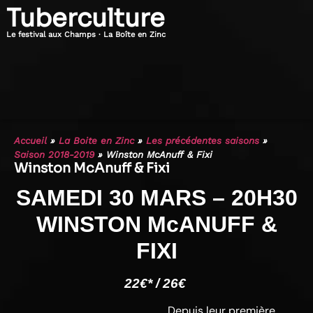
Tuberculture
Le festival aux Champs · La Boîte en Zinc
Accueil
»
La Boite en Zinc
»
Les précédentes saisons
»
Saison 2018-2019
»
Winston McAnuff & Fixi
Winston McAnuff & Fixi
SAMEDI 30 MARS – 20H30
WINSTON McANUFF &
FIXI
22€* / 26€
Depuis leur première