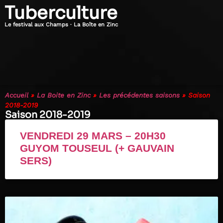
Tuberculture
Le festival aux Champs · La Boîte en Zinc
Accueil
»
La Boite en Zinc
»
Les précédentes saisons
»
Saison
2018-2019
Saison 2018-2019
VENDREDI 29 MARS – 20H30
GUYOM TOUSEUL (+ GAUVAIN
SERS)