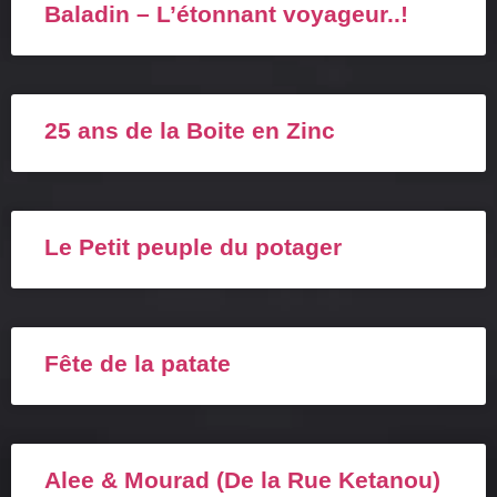
Baladin – L’étonnant voyageur..!
25 ans de la Boite en Zinc
Le Petit peuple du potager
Fête de la patate
Alee & Mourad (De la Rue Ketanou)