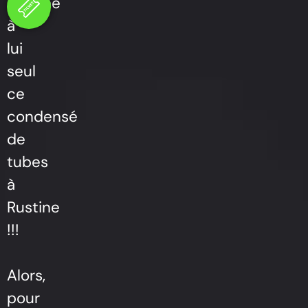
résume
à
lui
seul
ce
condensé
de
tubes
à
Rustine
!!!
Alors,
pour