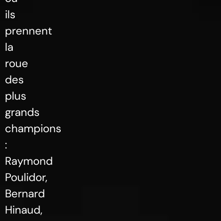
ils
prennent
la
roue
des
plus
grands
champions
:
Raymond
Poulidor,
Bernard
Hinaud,