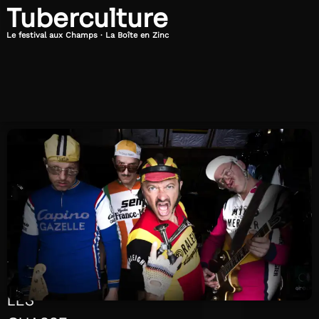
Tuberculture
Le festival aux Champs · La Boîte en Zinc
Samedi
20h45
11
Juillet
2026
Les
Chasse
Patates
LES