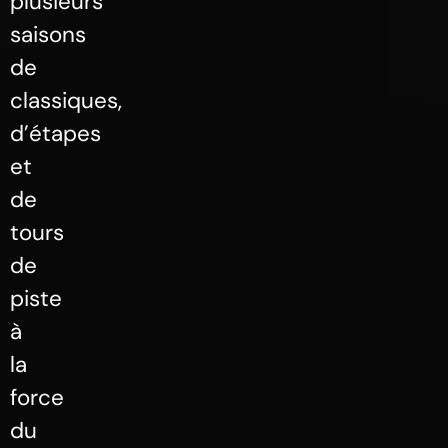
plusieurs
saisons
de
classiques,
d’étapes
et
de
tours
de
piste
à
la
force
du