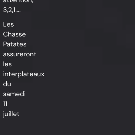
3,2,1….
Les
Chasse
Patates
assureront
les
interplateaux
du
samedi
11
juillet