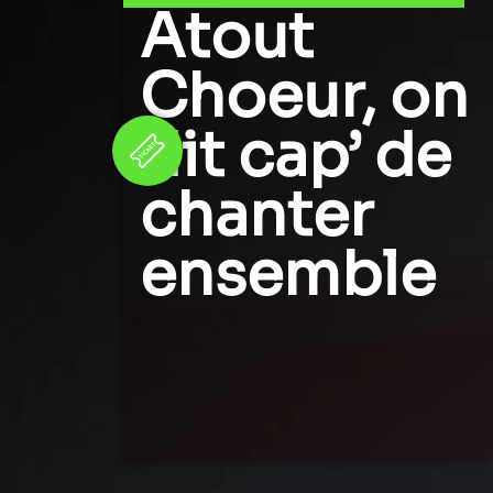
Atout
Choeur, on
dit cap’ de
chanter
ensemble