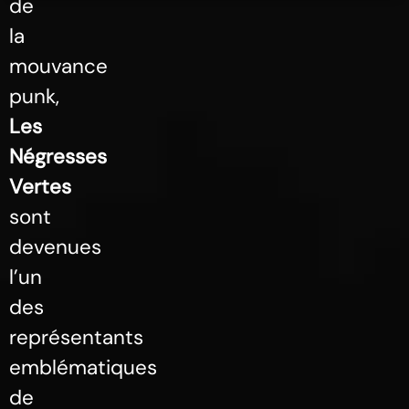
de
la
mouvance
punk,
Les
Négresses
Vertes
sont
devenues
l’un
des
représentants
emblématiques
de