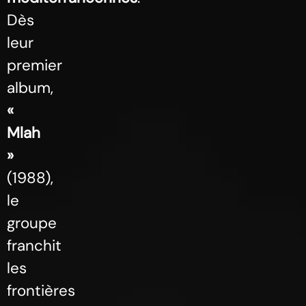
Dès
leur
premier
album,
«
Mlah
»
(1988),
le
groupe
franchit
les
frontières