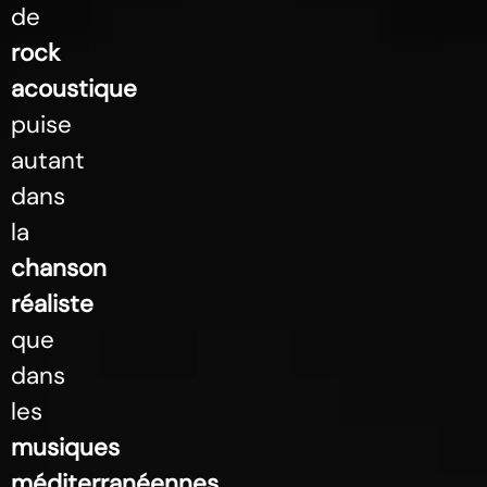
de
rock
acoustique
puise
autant
dans
la
chanson
réaliste
que
dans
les
musiques
méditerranéennes
.