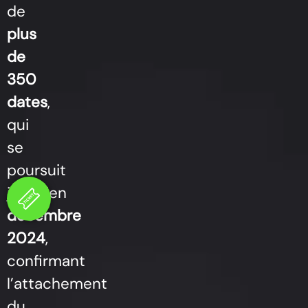
de
plus
de
350
dates
,
qui
se
poursuit
jusqu’en
décembre
2024
,
confirmant
l’attachement
du