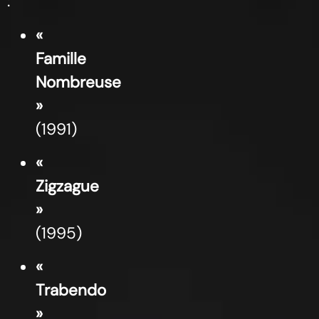
:
«
Famille
Nombreuse
»
(1991)
«
Zigzague
»
(1995)
«
Trabendo
»