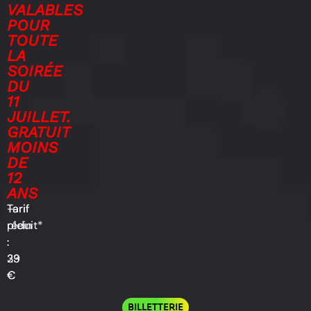
VALABLES
POUR
TOUTE
LA
SOIRÉE
DU
11
JUILLET.
GRATUIT
MOINS
DE
12
ANS
Tarif
–
Tarif
plein
réduit*
:
:
33
29
€
€
BILLETTERIE