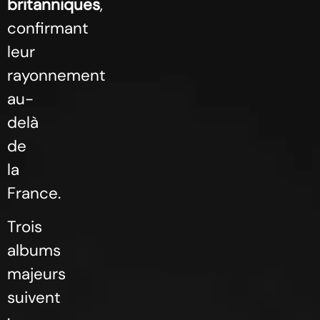
britanniques
,
confirmant
leur
rayonnement
au-
delà
de
la
France.
Trois
albums
majeurs
suivent