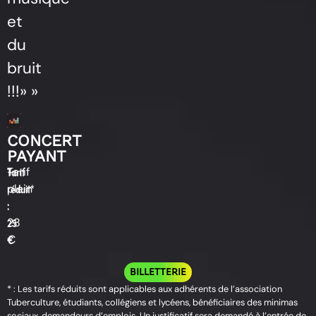
et
du
bruit
!!!» »
CONCERT
PAYANT
Tarif
–
Tarif
plein
réduit*
:
:
28
25
€
€
BILLETTERIE
* : Les tarifs réduits sont applicables aux adhérents de l’association
Tuberculture, étudiants, collégiens et lycéens, bénéficiaires des minimas
sociaux, demandeurs d’emplois. Un justificatif sera demandé à l’entrée de