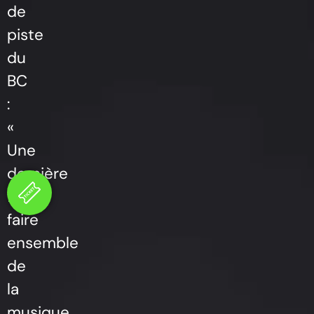
de
piste
du
BC
:
«
Une
dernière
fois
faire
ensemble
de
la
musique