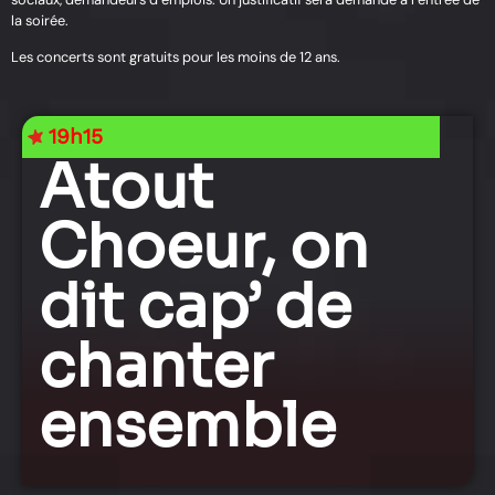
la soirée.
Les concerts sont gratuits pour les moins de 12 ans.
19h15
Atout
Choeur, on
dit cap’ de
chanter
ensemble