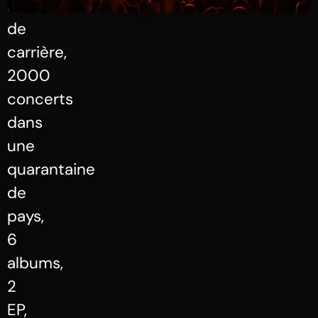
ans
de
carrière,
2000
concerts
dans
une
quarantaine
de
pays,
6
albums,
2
EP,