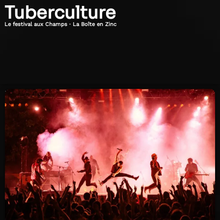
Tuberculture
Le festival aux Champs · La Boîte en Zinc
Vendredi
23h30
19
Juillet
2024
Babylon
Circus
Quasi
30