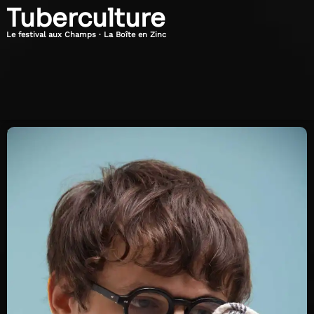
Tuberculture
Le festival aux Champs · La Boîte en Zinc
Vendredi
20h30
11
Juillet
2025
Claude
Claude.
Son
nom