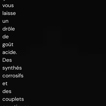
vous
laisse
un
drôle
de
goût
acide.
Des
synthés
corrosifs
et
des
couplets