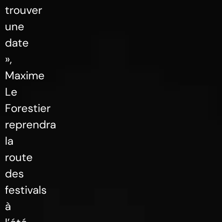
trouver
une
date
»,
Maxime
Le
Forestier
reprendra
la
route
des
festivals
à