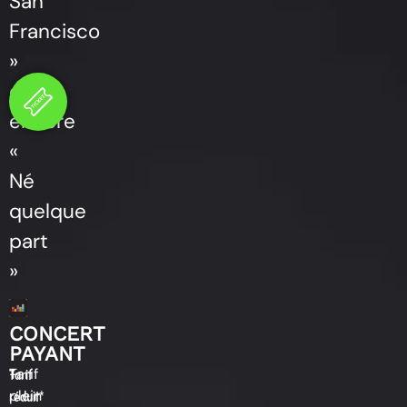
San
Francisco
»
ou
encore
«
Né
quelque
part
»
CONCERT
PAYANT
Tarif
–
Tarif
plein
réduit*