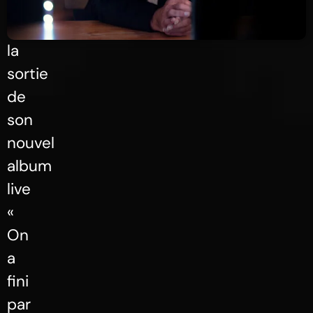
l’occasion
de
la
sortie
de
son
nouvel
album
live
«
On
a
fini
par