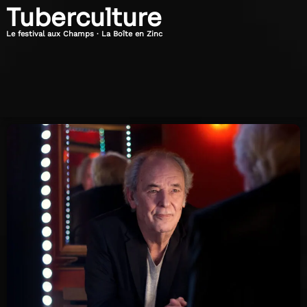
Tuberculture
Le festival aux Champs · La Boîte en Zinc
Dimanche
21h30
21
Juillet
2024
Maxime
Le
Forestier
À