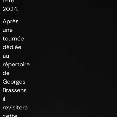
l’été
2024.
Après
une
tournée
dédiée
au
répertoire
de
Georges
Brassens,
il
revisitera
cette